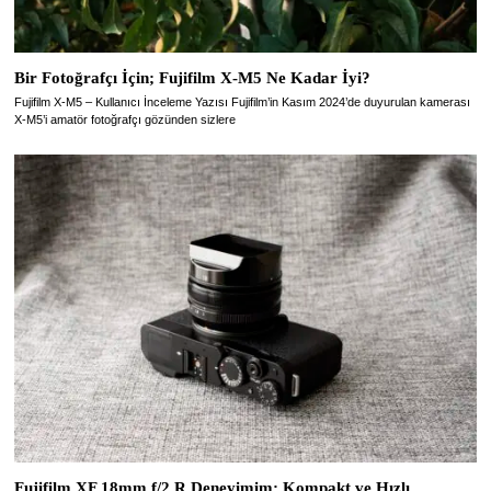
Bir Fotoğrafçı İçin; Fujifilm X-M5 Ne Kadar İyi?
Fujifilm X-M5 – Kullanıcı İnceleme Yazısı Fujifilm’in Kasım 2024’de duyurulan kamerası
X-M5’i amatör fotoğrafçı gözünden sizlere
Fujifilm XF 18mm f/2 R Deneyimim: Kompakt ve Hızlı