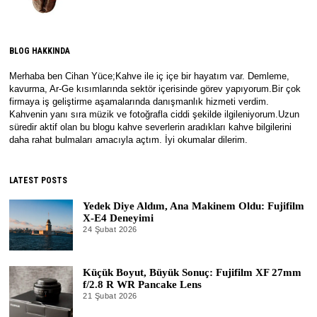
BLOG HAKKINDA
Merhaba ben Cihan Yüce;Kahve ile iç içe bir hayatım var. Demleme,
kavurma, Ar-Ge kısımlarında sektör içerisinde görev yapıyorum.Bir çok
firmaya iş geliştirme aşamalarında danışmanlık hizmeti verdim.
Kahvenin yanı sıra müzik ve fotoğrafla ciddi şekilde ilgileniyorum.Uzun
süredir aktif olan bu blogu kahve severlerin aradıkları kahve bilgilerini
daha rahat bulmaları amacıyla açtım. İyi okumalar dilerim.
LATEST POSTS
Yedek Diye Aldım, Ana Makinem Oldu: Fujifilm
X-E4 Deneyimi
24 Şubat 2026
4
T
e
m
Küçük Boyut, Büyük Sonuç: Fujifilm XF 27mm
m
u
f/2.8 R WR Pancake Lens
z
21 Şubat 2026
4
2
T
0
e