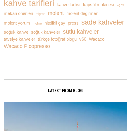
kahve tarifleri
kahve tartısı
kapsül makinesi
kg79
molent
mekan önerileri
molent değirmen
migros
sade kahveler
molent yorum
nitelikli çay
press
molino
sütlü kahveler
soğuk kahve
soğuk kahveler
tavsiye kahveler
türkçe fotoğraf blogu
v60
Wacaco
Wacaco Picopresso
LATEST FROM BLOG