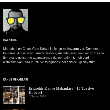
HAKKIMDA
Merhaba ben Cihan Yüce;Kahve ile iç içe bir hayatım var. Demleme,
kavurma, Ar-Ge kısımlarında sektör içerisinde görev yapıyorum.Bir çok
firmaya iş geliştirme aşamalarında danışmanlık hizmeti verdim.
Kahvenin yanı sıra müzik ve fotoğrafla ciddi şekilde ilgileniyorum
KAHVE MEKANLARI
Eskişehir Kahve Mekanları – 10 Tavsiye
Kahveci
6 Şubat 2025
3
0
E
y