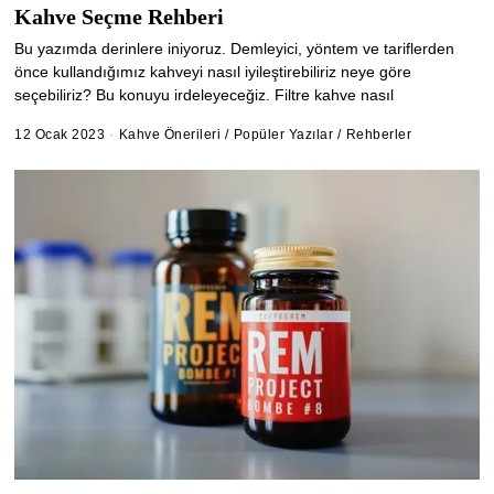
Kahve Seçme Rehberi
Bu yazımda derinlere iniyoruz. Demleyici, yöntem ve tariflerden
önce kullandığımız kahveyi nasıl iyileştirebiliriz neye göre
seçebiliriz? Bu konuyu irdeleyeceğiz. Filtre kahve nasıl
12 Ocak 2023
4
Kahve Önerileri
/
Popüler Yazılar
/
Rehberler
T
e
m
m
u
z
2
0
2
6