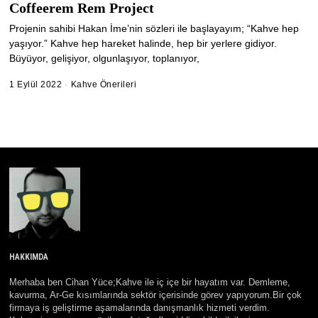
Coffeerem Rem Project
Projenin sahibi Hakan İme’nin sözleri ile başlayayım; “Kahve hep
yaşıyor.” Kahve hep hareket halinde, hep bir yerlere gidiyor.
Büyüyor, gelişiyor, olgunlaşıyor, toplanıyor,
1 Eylül 2022
1
Kahve Önerileri
M
a
r
t
2
0
2
4
HAKKIMDA
Merhaba ben Cihan Yüce;Kahve ile iç içe bir hayatım var. Demleme,
kavurma, Ar-Ge kısımlarında sektör içerisinde görev yapıyorum.Bir çok
firmaya iş geliştirme aşamalarında danışmanlık hizmeti verdim.