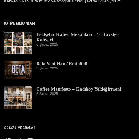
Kahvenin yanı sıra müzik ve fotoğrafla ciddi şekilde ilgileniyorum
KAHVE MEKANLARI
Eskişehir Kahve Mekanları – 10 Tavsiye
Kahveci
6 Şubat 2025
3
0
E
y
Beta Yeni Han / Eminönü
l
ü
5 Şubat 2025
1
l
9
2
Ş
0
u
2
b
Coffee Manifesto – Kadıköy Yeldeğirmeni
5
a
6 Şubat 2025
1
t
9
2
Ş
0
u
2
b
6
a
t
2
SOSYAL MECRALAR
0
2