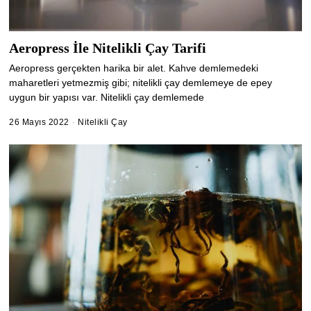
Aeropress İle Nitelikli Çay Tarifi
Aeropress gerçekten harika bir alet. Kahve demlemedeki
maharetleri yetmezmiş gibi; nitelikli çay demlemeye de epey
uygun bir yapısı var. Nitelikli çay demlemede
26 Mayıs 2022
6
Nitelikli Çay
Ş
u
b
a
t
2
0
2
5