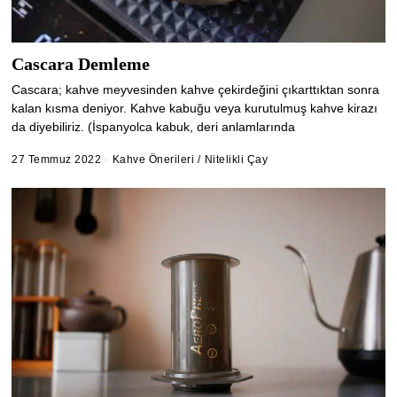
Cascara Demleme
Cascara; kahve meyvesinden kahve çekirdeğini çıkarttıktan sonra
kalan kısma deniyor. Kahve kabuğu veya kurutulmuş kahve kirazı
da diyebiliriz. (İspanyolca kabuk, deri anlamlarında
27 Temmuz 2022
6
Kahve Önerileri
/
Nitelikli Çay
Ş
u
b
a
t
2
0
2
5