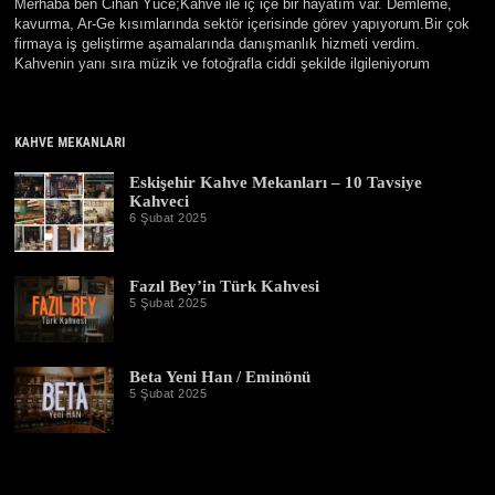
Merhaba ben Cihan Yüce;Kahve ile iç içe bir hayatım var. Demleme,
kavurma, Ar-Ge kısımlarında sektör içerisinde görev yapıyorum.Bir çok
firmaya iş geliştirme aşamalarında danışmanlık hizmeti verdim.
Kahvenin yanı sıra müzik ve fotoğrafla ciddi şekilde ilgileniyorum
KAHVE MEKANLARI
Eskişehir Kahve Mekanları – 10 Tavsiye
Kahveci
6 Şubat 2025
3
0
E
y
Fazıl Bey’in Türk Kahvesi
l
ü
5 Şubat 2025
1
l
9
2
Ş
0
u
2
b
Beta Yeni Han / Eminönü
5
a
5 Şubat 2025
1
t
9
2
Ş
0
u
2
b
6
a
t