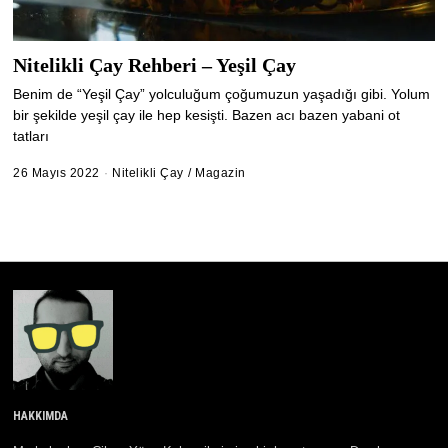
Nitelikli Çay Rehberi – Yeşil Çay
Benim de “Yeşil Çay” yolculuğum çoğumuzun yaşadığı gibi. Yolum
bir şekilde yeşil çay ile hep kesişti. Bazen acı bazen yabani ot
tatları
26 Mayıs 2022
6
Nitelikli Çay
/
Magazin
Ş
u
b
a
t
2
0
2
5
HAKKIMDA