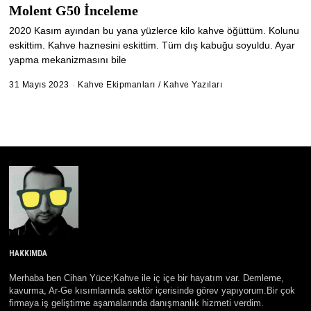
Molent G50 İnceleme
2020 Kasım ayından bu yana yüzlerce kilo kahve öğüttüm. Kolunu
eskittim. Kahve haznesini eskittim. Tüm dış kabuğu soyuldu. Ayar
yapma mekanizmasını bile
31 Mayıs 2023
2
Kahve Ekipmanları
/
Kahve Yazıları
4
M
a
y
ı
s
2
0
2
4
HAKKIMDA
Merhaba ben Cihan Yüce;Kahve ile iç içe bir hayatım var. Demleme,
kavurma, Ar-Ge kısımlarında sektör içerisinde görev yapıyorum.Bir çok
firmaya iş geliştirme aşamalarında danışmanlık hizmeti verdim.