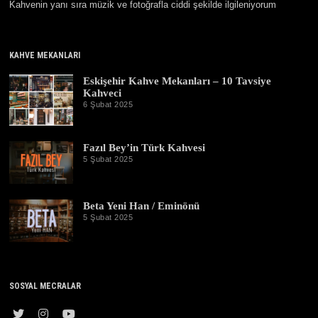
Kahvenin yanı sıra müzik ve fotoğrafla ciddi şekilde ilgileniyorum
KAHVE MEKANLARI
Eskişehir Kahve Mekanları – 10 Tavsiye
Kahveci
6 Şubat 2025
3
0
E
y
Fazıl Bey’in Türk Kahvesi
l
ü
5 Şubat 2025
1
l
9
2
Ş
0
u
2
b
Beta Yeni Han / Eminönü
5
a
5 Şubat 2025
1
t
9
2
Ş
0
u
2
b
6
a
t
SOSYAL MECRALAR
2
0
2