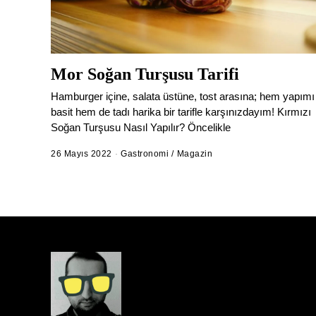
Mor Soğan Turşusu Tarifi
Hamburger içine, salata üstüne, tost arasına; hem yapımı
basit hem de tadı harika bir tarifle karşınızdayım! Kırmızı
Soğan Turşusu Nasıl Yapılır? Öncelikle
26 Mayıs 2022
5
Gastronomi
/
Magazin
H
a
z
i
r
a
n
2
0
2
4