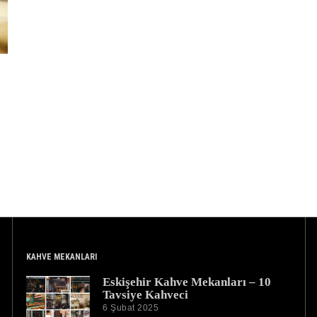
KAHVE MEKANLARI
Eskişehir Kahve Mekanları – 10
Tavsiye Kahveci
6 Şubat 2025
3