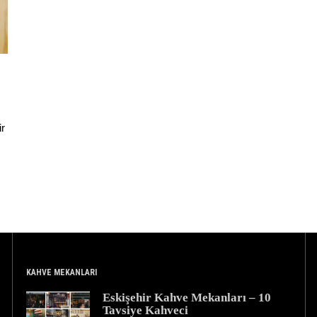
ir
KAHVE MEKANLARI
Eskişehir Kahve Mekanları – 10
Tavsiye Kahveci