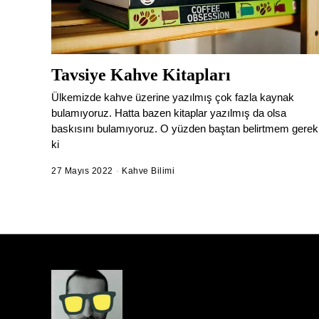
Tavsiye Kahve Kitapları
Ülkemizde kahve üzerine yazılmış çok fazla kaynak
bulamıyoruz. Hatta bazen kitaplar yazılmış da olsa
baskısını bulamıyoruz. O yüzden baştan belirtmem gerek
ki
27 Mayıs 2022
1
Kahve Bilimi
9
Ş
u
b
a
t
2
0
2
6