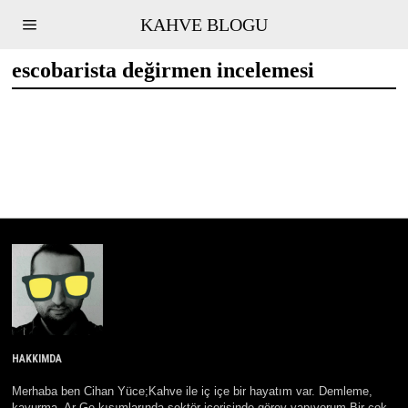
KAHVE BLOGU
escobarista değirmen incelemesi
HAKKIMDA
Merhaba ben Cihan Yüce;Kahve ile iç içe bir hayatım var. Demleme,