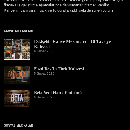
kavurma, Ar-Ge kısımlarında sektör içerisinde görev yapıyorum.Bir çok
firmaya iş geliştirme aşamalarında danışmanlık hizmeti verdim.
Kahvenin yanı sıra müzik ve fotoğrafla ciddi şekilde ilgileniyorum
KAHVE MEKANLARI
Eskişehir Kahve Mekanları – 10 Tavsiye
Kahveci
6 Şubat 2025
3
0
E
y
Fazıl Bey’in Türk Kahvesi
l
ü
5 Şubat 2025
1
l
9
2
Ş
0
u
2
b
Beta Yeni Han / Eminönü
5
a
5 Şubat 2025
1
t
9
2
Ş
0
u
2
b
6
a
t
SOSYAL MECRALAR
2